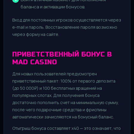
баланса и активации бонусов.
Вход для постоянных игроков осуществляется через
e-mail и пароль. Восстановление пароля возможно
через форму на сайте.
ПРИВЕТСТВЕННЫЙ БОНУС В
MAD CASINO
Для новых пользователей предусмотрен
приветственный пакет: 100% от первого депозита
(до 50 000₽) и 100 бесплатных вращений на
популярных слотах. Для получения бонуса
достаточно пополнить счет на минимальную сумму,
после чего подарочные средства и фриспины
автоматически зачисляются на бонусный баланс.
Отыгрыш бонуса составляет x40 — это означает, что