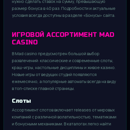
нужно сделать ставок на сумму, превышающую
размер бонуса в 40 раз. Подробности и актуальные
условия всегда доступны в разделе «Бонусы» сайта.
ИГРОВОЙ АССОРТИМЕНТ MAD
CASINO
В Mad casino предусмотрен большой выбор
развлечений: классические и современные слоты,
краш-игры, настольные дисциплины и живое казино.
Новые игры от ведущих студий появляются
ежемесячно, а популярные автоматы всегда на виду
в топ-списке главной страницы.
Слоты
Ассортимент слотов включает releases от мировых
компаний с различной волатильностью, тематиками
и бонусными механиками. В каталогах легко найти