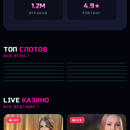
1.2M
4.9★
ИГРОКОВ
РЕЙТИНГ
ТОП
СЛОТОВ
ВСЕ ИГРЫ
Gates of Olympus 1000
Big Bass Bonanza
HOT
Diamond of Jungle
Aztec Clusters
NEW
PRAGMATIC PLAY
PRAGMATIC PLAY
Divine Divas
Dreamshock
TOP
NETENT
PRAGMATIC PLAY
Hot Fruit
Phoenix Rising
NEW
PLAY’N GO
NETENT
Fruit Machine
Capymania Yellow
HOT
MICROGAMING
PLAY’N GO
Big Win x25
Fab Farm
MICROGAMING
PRAGMATIC PLAY
NETENT
PLAY’N GO
LIVE
КАЗИНО
ВСЕ ВЕДУЩИЕ
LIVE
LIVE