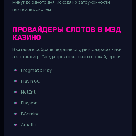
минут до одного дня, исходя из загруженности
платёжных систем.
ПРОВАЙДЕРЫ СЛОТОВ В МЭД
КАЗИНО
В каталоге собраны ведущие студии и разработчики
азартных игр. Среди представленных провайдеров:
Pragmatic Play
Play'n GO
NetEnt
Playson
BGaming
Amatic