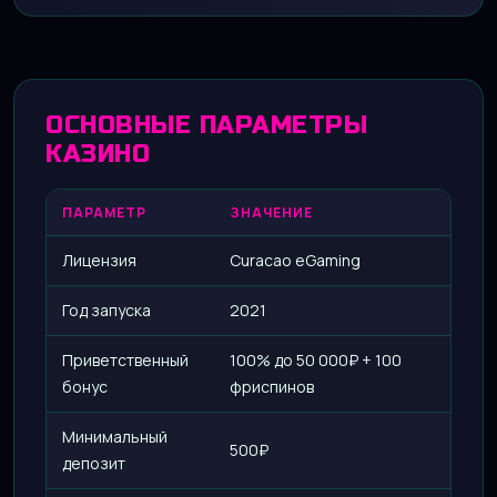
ОСНОВНЫЕ ПАРАМЕТРЫ
КАЗИНО
ПАРАМЕТР
ЗНАЧЕНИЕ
Лицензия
Curacao eGaming
Год запуска
2021
Приветственный
100% до 50 000₽ + 100
бонус
фриспинов
Минимальный
500₽
депозит