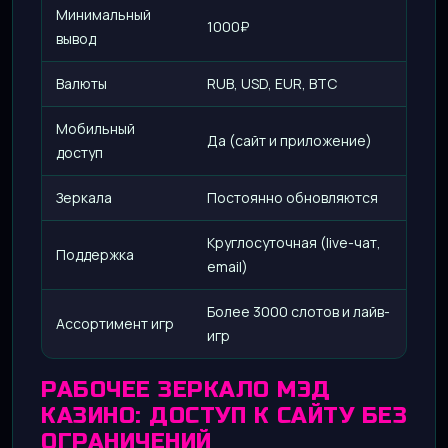
Минимальный
1000₽
вывод
Валюты
RUB, USD, EUR, BTC
Мобильный
Да (сайт и приложение)
доступ
Зеркала
Постоянно обновляются
Круглосуточная (live-чат,
Поддержка
email)
Более 3000 слотов и лайв-
Ассортимент игр
игр
РАБОЧЕЕ ЗЕРКАЛО МЭД
КАЗИНО: ДОСТУП К САЙТУ БЕЗ
ОГРАНИЧЕНИЙ