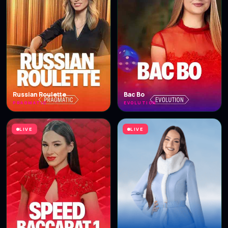
Russian Roulette
Bac Bo
PRAGMATIC
EVOLUTION
LIVE
LIVE